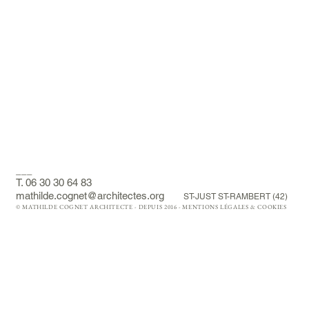
___
T. 06 30 30 64 83
mathilde.cognet@architectes.org
ST-JUST ST-RAMBERT (42)
© MATHILDE COGNET ARCHITECTE - DEPUIS 2016 -
MENTIONS LÉGALES & COOKIES